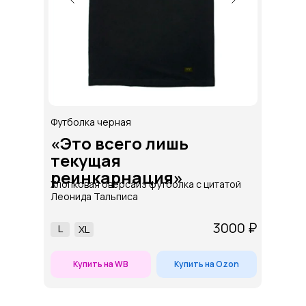
Футболка черная
«Это всего лишь
текущая
реинкарнация»
Хлопковая оверсайз футболка с цитатой
Леонида Тальписа
3000 ₽
L
ХL
Купить на WB
Купить на Ozon