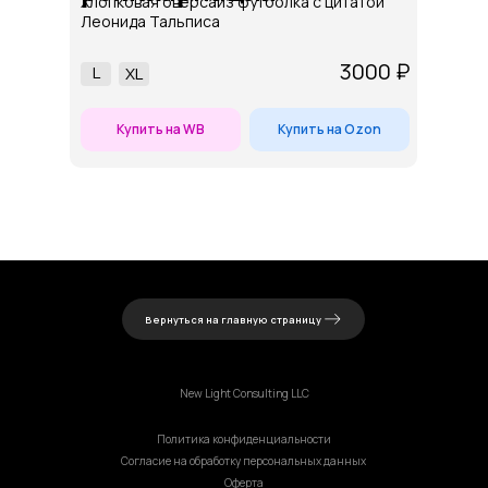
Хлопковая оверсайз футболка с цитатой
Леонида Тальписа
3000 ₽
L
ХL
Купить на WB
Купить на Ozon
Вернуться на главную страницу
New Light Consulting LLC
Политика конфиденциальности
Согласие на обработку персональных данных
Оферта