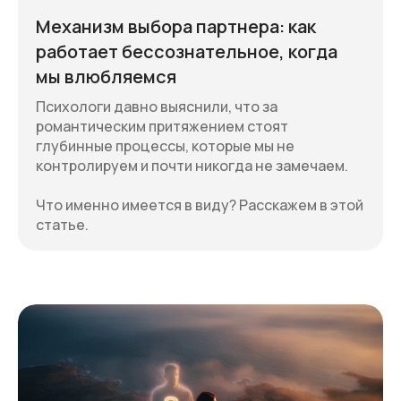
только с письменного согласия
правообладателей.
Механизм выбора партнера: как
работает бессознательное, когда
New Light Consulting LLC
мы влюбляемся
Психологи давно выяснили, что за
Оферта
романтическим притяжением стоят
Согласие на обработку
глубинные процессы, которые мы не
персональных данных
Политика
контролируем и почти никогда не замечаем.
конфиденциальности
Дисклеймер
Что именно имеется в виду? Расскажем в этой
статье.