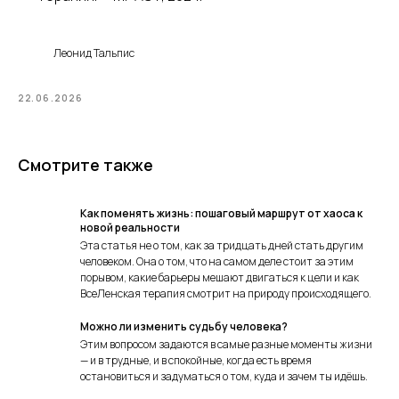
Леонид Тальпис
22.06.2026
Смотрите также
Как поменять жизнь: пошаговый маршрут от хаоса к
новой реальности
Эта статья не о том, как за тридцать дней стать другим
человеком. Она о том, что на самом деле стоит за этим
порывом, какие барьеры мешают двигаться к цели и как
ВсеЛенская терапия смотрит на природу происходящего.
Можно ли изменить судьбу человека?
Этим вопросом задаются в самые разные моменты жизни
— и в трудные, и в спокойные, когда есть время
остановиться и задуматься о том, куда и зачем ты идёшь.