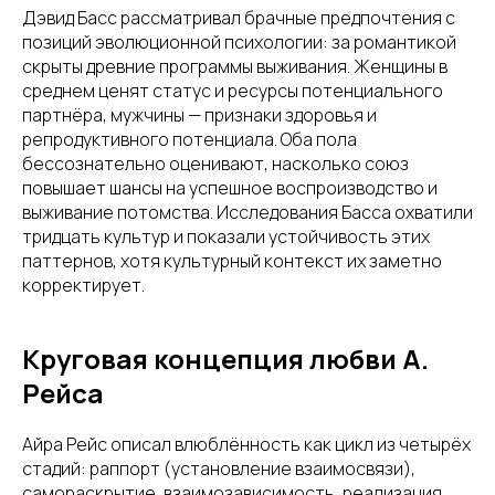
Дэвид Басс рассматривал брачные предпочтения с
позиций эволюционной психологии: за романтикой
скрыты древние программы выживания. Женщины в
среднем ценят статус и ресурсы потенциального
партнёра, мужчины — признаки здоровья и
репродуктивного потенциала. Оба пола
бессознательно оценивают, насколько союз
повышает шансы на успешное воспроизводство и
выживание потомства. Исследования Басса охватили
тридцать культур и показали устойчивость этих
паттернов, хотя культурный контекст их заметно
корректирует.
Круговая концепция любви А.
Рейса
Айра Рейс описал влюблённость как цикл из четырёх
стадий: раппорт (установление взаимосвязи),
самораскрытие, взаимозависимость, реализация