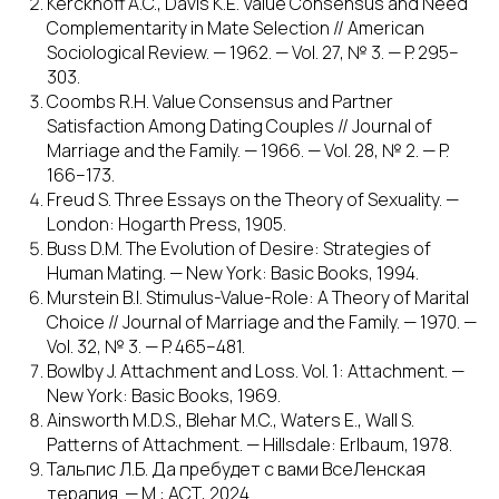
Kerckhoff A.C., Davis K.E. Value Consensus and Need
Complementarity in Mate Selection // American
Sociological Review. — 1962. — Vol. 27, № 3. — P. 295–
303.
Coombs R.H. Value Consensus and Partner
Satisfaction Among Dating Couples // Journal of
Marriage and the Family. — 1966. — Vol. 28, № 2. — P.
166–173.
Freud S. Three Essays on the Theory of Sexuality. —
London: Hogarth Press, 1905.
Buss D.M. The Evolution of Desire: Strategies of
Human Mating. — New York: Basic Books, 1994.
Murstein B.I. Stimulus-Value-Role: A Theory of Marital
Choice // Journal of Marriage and the Family. — 1970. —
Vol. 32, № 3. — P. 465–481.
Bowlby J. Attachment and Loss. Vol. 1: Attachment. —
New York: Basic Books, 1969.
Ainsworth M.D.S., Blehar M.C., Waters E., Wall S.
Patterns of Attachment. — Hillsdale: Erlbaum, 1978.
Тальпис Л.Б. Да пребудет с вами ВсеЛенская
терапия. — М.: АСТ, 2024.