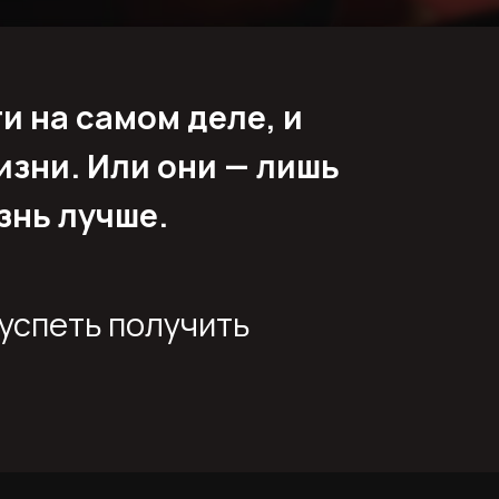
и на самом деле, и
изни. Или они — лишь
знь лучше.
успеть получить