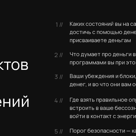
Каких состояний вы на с
1 //
достичь с помощью дене
присваиваете деньгам
Что думает про деньги 
2 //
ктов
программами вы при эт
Ваши убеждения и блоки
3 //
денег, и во что они вам 
ений
Где взять правильное оп
4 //
встроить в ваше бессоз
войти в контакт с энерг
Порог безопасности — к
5 //