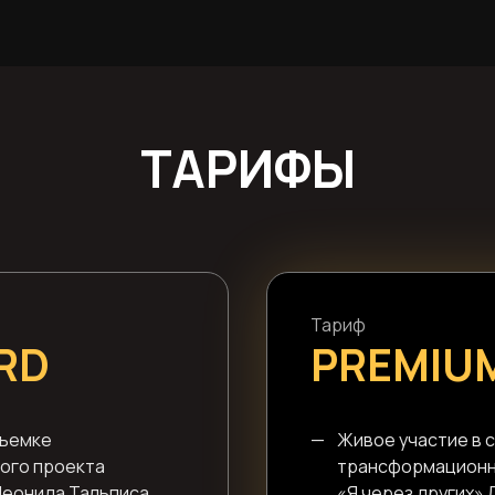
ТАРИФЫ
Тариф
RD
PREMIU
съемке
—
Живое участие в 
ого проекта
трансформационн
Леонида Тальписа
«Я через других»