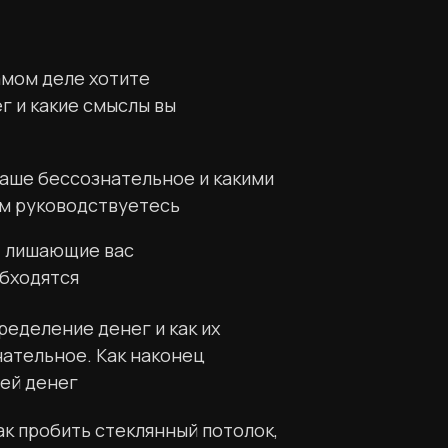
амом деле хотите
г и какие смыслы вы
ваше бессознательное и какими
ом руководствуетесь
, лишающие вас
обходятся
ределение денег и как их
нательное. Как наконец
ией денег
ак пробить стеклянный потолок,