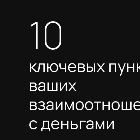
10
ключевых пун
ваших
взаимоотнош
с деньгами