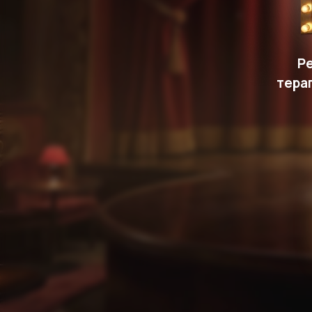
Р
тера