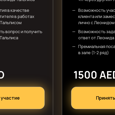
тия в качестве
—
Возможность учас
тителя в работах
клиента или заме
 Тальписом
лично с Леонидом
ть вопрос и получить
—
Возможность зада
 Тальписа
ответ от Леонида
—
Премиальная пос
в зале (1-2 ряд)
D
1500 AE
 участие
Принять