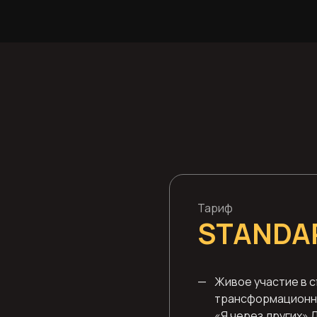
Тариф
STANDA
—
Живое участие в 
трансформационн
«Я через других» 