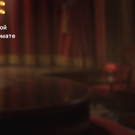
ой
рмате