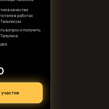
тия в качестве
стителя в работах
 Тальписом
ть вопрос и получить
 Тальписа
адка
D
 участие