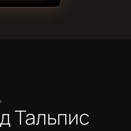
а
д Тальпис