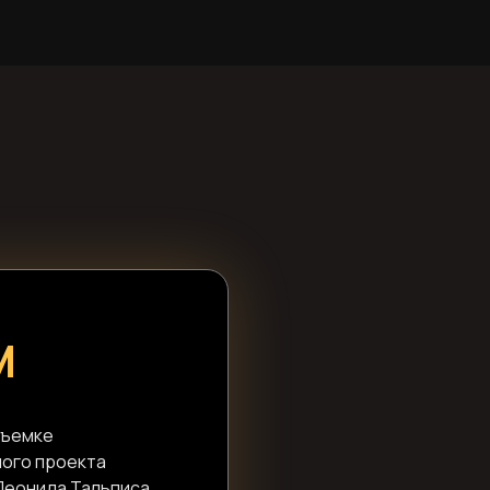
M
съемке
ого проекта
 Леонида Тальписа