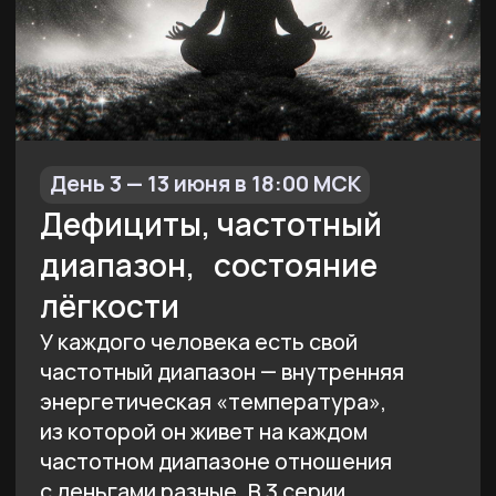
И в завершение темы Денег поговорим
о программах: какие программы
влияют на вашу жизнь и финансовое
положение. Именно программы
заинтересованы в том, чтобы у нас
ничего не получилось — ведь тогда
мы испытываем боль, разочарование,
гнев — и выбрасываем большое
количество энергии, которой
питаются программы.