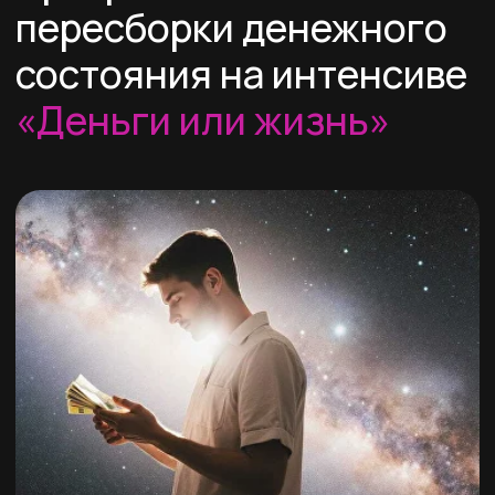
руководствуемся, хотя сами этого
не осознаём. Поэтому мы можем
бессознательно саботировать
финансовый рост, отказываться
от денег, избегать их и избавляться
от них.
Где взять правильное определение
денег и как их встроить в ваше
бессознательное — показываем
на вебинаре.