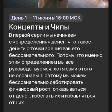
День 2 — 12 июня в 18:00 МСК
Слоны и Уровни причин
Как это ни парадоксально, нам не
нужны сами деньги, это навязано
социумом. На самом деле нам нужно
то, что за ними: безопасность,
отношения, значимость или что-то
ещё. И деньги выполняют роль
посредника между нами и желаемым.
И вот здесь начинается самое
интересное: что именно вам нужно,
почему мы не можем это получить
и как нам на самом деле мешают
деньги — разбираемся во второй
серии.
А ещё исследуем какие денежные
программы мы тащим из родовой
системы и прошлого опыта Души.