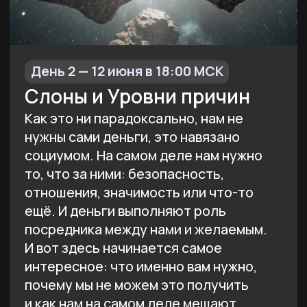
энергетическая «температура»,
из которой он живет на каждом
частотном диапазоне отношения
с деньгами разные. В 3 серии
раскрываем как перейти на более
высокий частотный диапазон.
А также разбираемся с темой
дефицитов: ощущением, когда денег
всегда мало, сколько бы их не было.
И самое интересное: хотите
ли вы, чтобы деньги доставались вам
в лёгкости? А знает ли вы, что такое
лёгкость, чувствуете ли вы её?
В третьей серии вы сможете
почувствовать состояние лёгкости
на себе — смелый эксперимент,
который может лишить вас
бесконечно любимой тяжести.