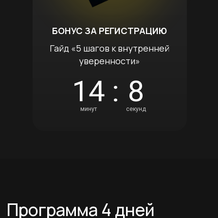
«Деньги или жизнь»
БОНУС ЗА РЕГИСТРАЦИЮ
Гайд «5 шагов к внутренней
уверенности»
14
:
6
минут
секунд
День 1 — 11 июня в 18:00 МСК
Концепты и Чипы
В первой серии мы начинаем
с «определения» денег: что такое
деньги с точки зрения вашего
бессознательного. Потому что именно
этим определением мы все