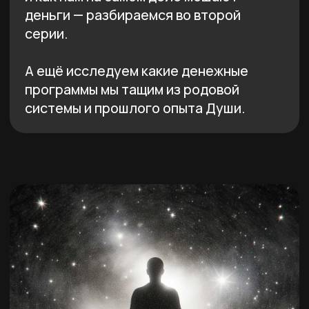
День 4 — 14 июня в 18:00 МСК
Программы и порог
безопасности
Как пробить стеклянный потолок,
ограничивающий ваши финансы? Как
позволить себе чувствовать
безопасность от приходящих к вам
денег? Разбираем с точки зрения
ВсеЛенской Терапии ваш Порог
Безопасности и как его увеличить.