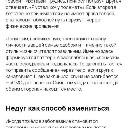
говорит: «Вставай, трудись, приноси пользу». Другая
отвечает: «Я устал, хочу полежать». Если вторая в
детстве не принимается и не имеет права голоса,
она находит обходной путь наружу — через
физические проявления.
Допустим, напряжённую, тревожную сторону
личности в вашей семье одобряли — именно такой
стиль жизни считался правильным. Именно здесь
формируется паттерн. А расслабленная, «ленивая»
часть осуждалась и подавлялась. Тогда она пытается
«отправить сообщение» через тело, если других
каналов нет. Шею заклинило, спина не разгибается
— «СМС доставлено». Симптом уходит только когда
обеим сторонам находится место.
Недуг как способ измениться
Иногда тяжёлое заболевание становится
переломным моментом. У человека меняется