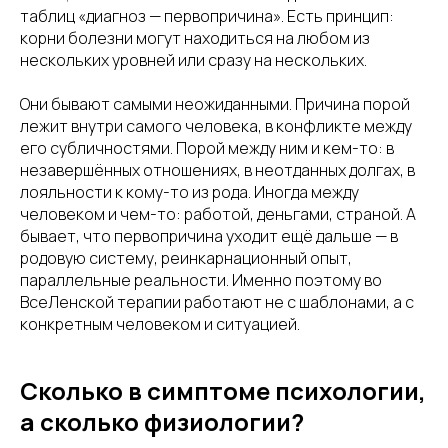
таблиц «диагноз — первопричина». Есть принцип:
корни болезни могут находиться на любом из
нескольких уровней или сразу на нескольких.
Они бывают самыми неожиданными. Причина порой
лежит внутри самого человека, в конфликте между
его субличностями. Порой между ним и кем-то: в
незавершённых отношениях, в неотданных долгах, в
лояльности к кому-то из рода. Иногда между
человеком и чем-то: работой, деньгами, страной. А
бывает, что первопричина уходит ещё дальше — в
родовую систему, реинкарнационный опыт,
параллельные реальности. Именно поэтому во
ВсеЛенской терапии работают не с шаблонами, а с
конкретным человеком и ситуацией.
Сколько в симптоме психологии,
а сколько физиологии?