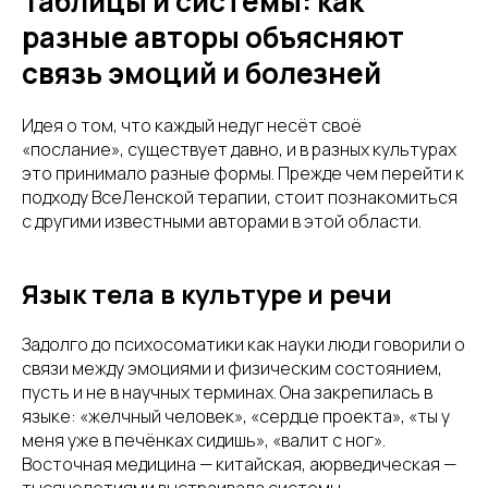
Таблицы и системы: как
разные авторы объясняют
связь эмоций и болезней
Идея о том, что каждый недуг несёт своё
«послание», существует давно, и в разных культурах
это принимало разные формы. Прежде чем перейти к
подходу ВсеЛенской терапии, стоит познакомиться
с другими известными авторами в этой области.
Язык тела в культуре и речи
Задолго до психосоматики как науки люди говорили о
связи между эмоциями и физическим состоянием,
пусть и не в научных терминах. Она закрепилась в
языке: «желчный человек», «сердце проекта», «ты у
меня уже в печёнках сидишь», «валит с ног».
Восточная медицина — китайская, аюрведическая —