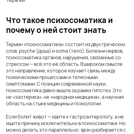
терапии.
Что такое психосоматика и
почему о ней стоит знать
Термин «психосоматика» состоит из двух греческих
слов: psyche (душа) и soma (тело). Болезни нервов,
психосоматика органов, нарушения, связанные со
стрессом — всё это её область. В широком смысле
это направление, которое изучает связь между
психическими процессами и телесными
симптомами. С позиции современной науки,
психосоматика давно вышла за рамки гипотез. Это
не «эзотерика», не «народная медицина», а научная
область на стыке медицины и психологии.
Если болит живот — идите к гастроэнтерологу, а не
ищите причину исключительно в психосоматике. Но
можно делать это параллельно: врач разбирается с