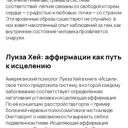
тысячелетиями выстраивала системы
соответствий: лёгкие связаны со свободой и горем,
сердце — с радостью и любовью, почки — со страхом.
Эти архаичные образы существуют не случайно: в
них живёт накопленный опыт наблюдений за тем, как
внутреннее состояние человека проявляется
снаружи.
Луиза Хей: аффирмации как путь
к исцелению
Американский психолог Луиза Хей в книге «Исцели
своё тело» предложила систему, в которой каждому
заболеванию соответствует определённая
негативная установка и исцеляющая аффирмация.
По её концепции, расстройства горла — пример
болезней нервов и психосоматики в чистом виде.
Они говорят о невозможности выразить себя и
подавленном гневе. Исцеляющая аффирмация