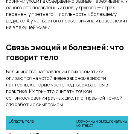
корнями уходит в совершенно разные переживания. У
одного это подавленный гнев, у другого — страх
перемен, у третьего — лояльность к болевшему
дедушке. А у четвёртого первопричина и вовсе лежит
не в текущей жизни.
Связь эмоций и болезней: что
говорит тело
Большинство направлений психосоматики
опираются на устойчивые закономерности —
паттерны, которые часто подтверждаются в
практике. Их принято считать точкой
соприкосновения разных школ и отправной точкой
для работы с симптомом.
Область тела
Возможный эмоциональный 
контекст