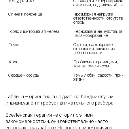
Сложности с «перевариванием
ситуации, подавленный гнев
Спина и поясница
Чрезмерная нагрузка 
ответственности, отсутствие 
опоры
Горло и щитовидная железа
Невысказанные чувства, запре
на самовыражение
Почки
Страхи, партнёрские 
отношения, ощущение 
небезопасности
Кожа
Проблемы с границами, 
Сердце и сосуды
Темы любви, радости, приняти
жизни
Таблица — ориентир, а не диагноз. Каждый случай
индивидуален и требует внимательного разбора.
ВсеЛенская терапия не спорит с этими
закономерностями, они действительно часто
встречаются в работе. Но подход шире: причина