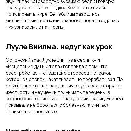
звучит так: «Я свободно выражаю себя. Я говорю
правду с любовью». Подход Хей стал одним из
популярных в мире. Её таблицы разошлись
миллионными тиражами, и многие люди находили в
них узнаваемые паттерны.
Лууле Виилма: недуг как урок
Эстонский врач Лууле Виилма в серии книг
«Исцеление души и тела» говорила о том, что
расстройство — следствие стрессов и страхов,
которые человек накапливает, не прорабатывая. По
её интерпретации, нарушения в суставах говорят о
жёсткости и неумении принимать перемены, а
кожные расстройства — о нарушении границ. Виилма
призывала не бороться с болезнью, а учиться
понимать её послание.
Что общего — и в чём