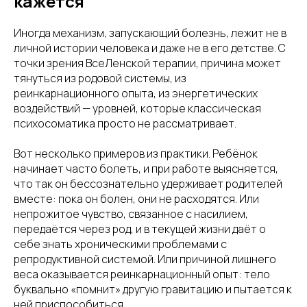
кажется
Иногда механизм, запускающий болезнь, лежит не в
личной истории человека и даже не в его детстве. С
точки зрения ВсеЛенской терапии, причина может
тянуться из родовой системы, из
реинкарнационного опыта, из энергетических
воздействий — уровней, которые классическая
психосоматика просто не рассматривает.
Вот несколько примеров из практики. Ребёнок
начинает часто болеть, и при работе выясняется,
что так он бессознательно удерживает родителей
вместе: пока он болен, они не расходятся. Или
непрожитое чувство, связанное с насилием,
передаётся через род, и в текущей жизни даёт о
себе знать хроническими проблемами с
репродуктивной системой. Или причиной лишнего
веса оказывается реинкарнационный опыт: тело
буквально «помнит» другую гравитацию и пытается к
ней приспособиться.